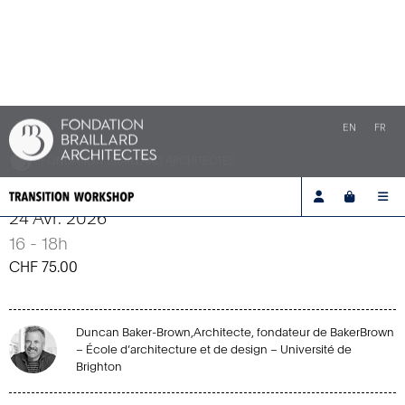
EN
FR
FONDATION BRAILLARD ARCHITECTES
Account
Cart
Me
Designer à l’âge de l’urgence
Le facteur humain
24 Avr. 2026
16 - 18h
CHF
75.00
Duncan Baker-Brown,Architecte, fondateur de BakerBrown
– École d’architecture et de design – Université de
Brighton