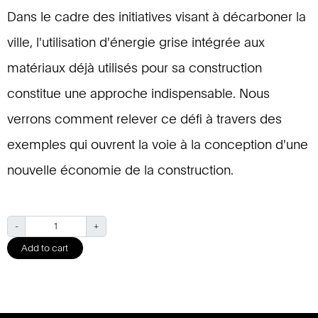
Dans le cadre des initiatives visant à décarboner la
ville, l'utilisation d'énergie grise intégrée aux
matériaux déjà utilisés pour sa construction
constitue une approche indispensable. Nous
verrons comment relever ce défi à travers des
exemples qui ouvrent la voie à la conception d'une
nouvelle économie de la construction.
Q
-
+
u
Add to cart
a
n
t
i
t
y